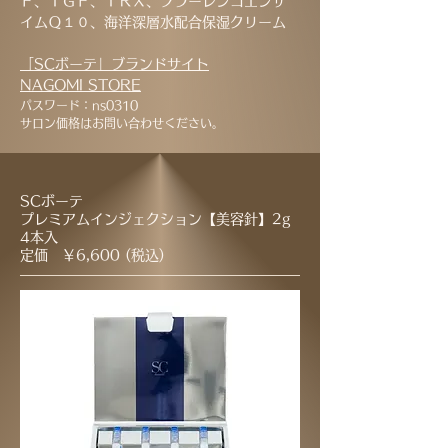
Ｆ、ＴＧＦ、ＴＲＸ、フラーレンコエンザ
イムＱ１０、海洋深層水配合保湿クリーム
「SCボーテ」ブラン
ドサイト
NAGOMI STORE
パスワード：ns0310
サロン価格はお問い合わせください。
SCボーテ
プレミアムインジェクション【美容針】
2g
4本入
定価 ￥6,600 (税込)