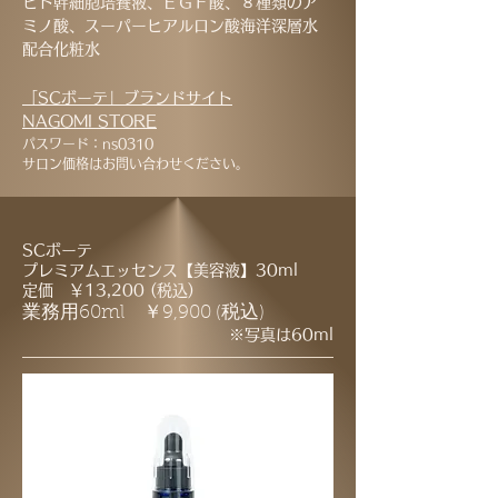
ヒト幹細胞培養液、ＥＧ
Ｆ酸、８種類のア
ミノ酸、スーパーヒアルロン酸海洋深層水
配合化粧水
「SCボーテ」ブランドサイト
​NAGOMI STORE
パスワード：ns0310
サロン価格はお問い合わせください。
SCボーテ
プレミアムエッセンス【美容液】30ml
定価 ￥13,200 (税込)
業務用60ml ￥9,900 (税込)
※写真は60
ml