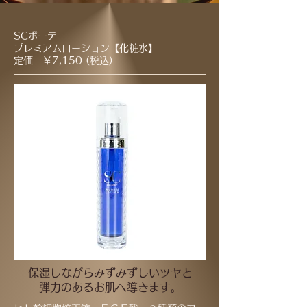
SCボーテ
​プレミアムローション【化粧水】
​定価 ￥7,150 (税込)
保湿しながらみずみずしいツヤと
弾力のあるお肌へ導きます。