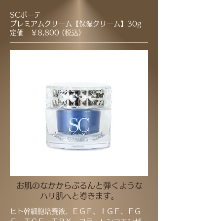
SCボーテ
プレミアムクリーム【保湿クリーム】30g
定価 ￥8,800 (税込)
お肌のなかからぷるんと弾くような
ハリ肌へと導きます。
ヒト幹細胞培養液、ＥＧＦ、ＩＧＦ、ＦＧ