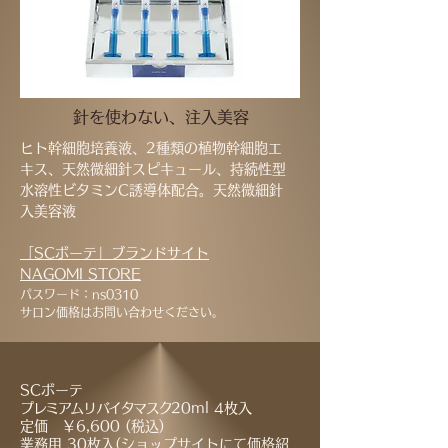
針を使わない、注入美容
ヒト幹細胞培養液、2種類の植物幹細胞エ
キス、天然微細針スピキュール、持続性型
水溶性ビタミンC誘導体配合。天然微細針
入美容液
「SCボーテ」ブラン
ドサイト
NAGOMI STORE
パスワード：ns0310
サロン価格はお問い合わせください。
SCボーテ
プレミアムリバイタマスク
20ml 4枚入
定価 ￥6,600 (税込)
業務用 30枚入(ショップサイトにて価格紹