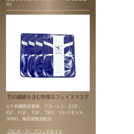
介)
竹の繊維を含む特殊なフェイスマスク
ヒト幹細胞培養液、フラーレン、EGF、
IGF、FGF、TGF、TRX、マトリキシル
3000、海洋深層水配合
「SCボーテ」ブラン
ドサイト