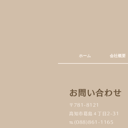
ホーム
会社概要
お問い合わせ
〒781-8121
高知市葛島４丁目2-3
1
℡(088)861-1165