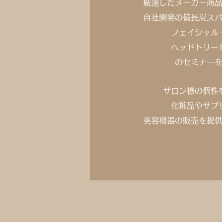
厳選したメーカー商
自社開発の備長炭ス
フェイシャル
ヘッドトリー
のセミナー
サロン様の個性
化粧品やサプ
美容機器の販売を提