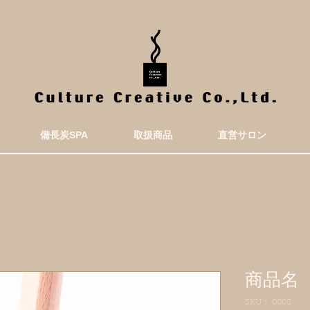
備長炭SPA
取扱商品
直営サロン
商品名
SKU： 0008