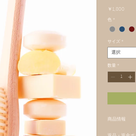
価
￥1,800
格
色
*
サイズ
*
選択
数量
*
商品情報
あなたの商品
返品・返金ポ