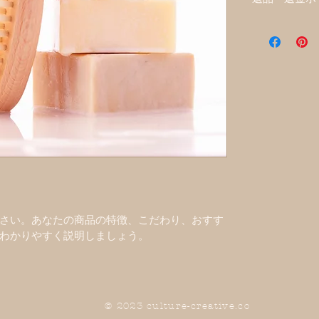
どを簡潔にわ
材、取り扱い
商品の返品・
さい。あなたの商品の特徴、こだわり、おすす
わかりやすく説明しましょう。
© 2023 culture-creative.co